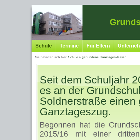
Grunds
Schule
Termine
Für Eltern
Unterrich
Sie befinden sich hier:
Schule
»
gebundene Ganztagesklassen
Seit dem Schuljahr 2
es an der Grundschu
Soldnerstraße einen
Ganztageszug.
Begonnen hat die Grundsch
2015/16 mit einer dritten